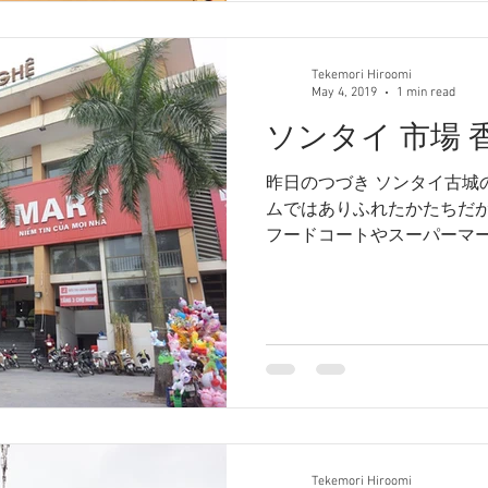
Tekemori Hiroomi
May 4, 2019
1 min read
ソンタイ 市場 
昨日のつづき ソンタイ古城
ムではありふれたかたちだが
フードコートやスーパーマー
時代に香港の市場、街市の
ィブなフードコートではな
うな屋台が並ん...
Tekemori Hiroomi