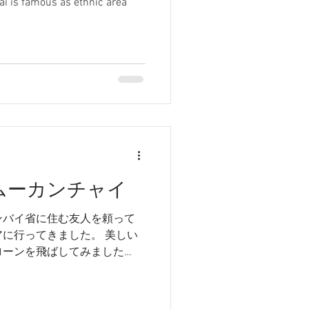
ai is famous as ethnic area
 ムーカンチャイ
ンバイ省に住む友人を頼って
に行ってきました。 美しい
ローンを飛ばしてみました
ときに訪れた少
月連載している『ベトナム生