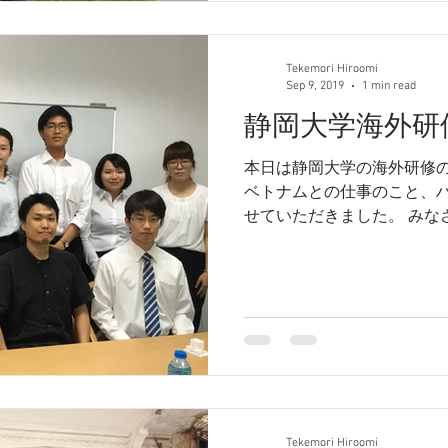
Tekemori Hiroomi
Sep 9, 2019
1 min read
静岡大学海外研
本日は静岡大学の海外研修
ベトナムとの仕事のこと、
せていただきました。 みな
問がおおく、楽しいディスカ
土産にいただいた静大の農
日本酒は、中学時代...
Tekemori Hiroomi