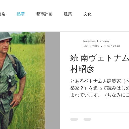
開発
熱帯
都市計画
建築
文化
Tekemori Hiroomi
Dec 5, 2019
1 min read
続 南ヴェトナ
村昭彦
とあるベトナム人建築家（
築家？）を追って読みはじ
まれています。（ちなみに
は続編の一番最後でしたw
とを実感として、または想
れました。...