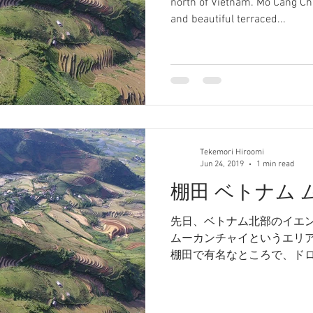
north of Vietnam. Mo Cang Ch
and beautiful terraced...
Tekemori Hiroomi
Jun 24, 2019
1 min read
棚田 ベトナム
先日、ベトナム北部のイエ
ムーカンチャイというエリア
棚田で有名なところで、ド
が、、 もう少し練習が必要ですね。 この
数民族の民家について、毎
活図譜』でかきまし...