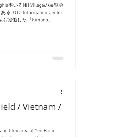
ghia率いるNH Villageの展覧会
あるTOTO Information Center
も協働した『Kimono
ます。...
ield / Vietnam /
Cang Chai area of Yen Bai in