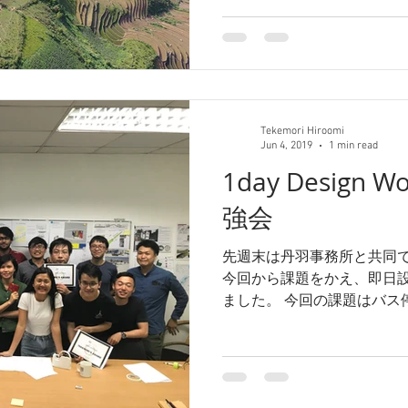
Tekemori Hiroomi
Jun 4, 2019
1 min read
1day Design W
強会
先週末は丹羽事務所と共同
今回から課題をかえ、即日
ました。 今回の課題はバス
ス停です。 主に瞬発力と短
養うトレーニングです。...