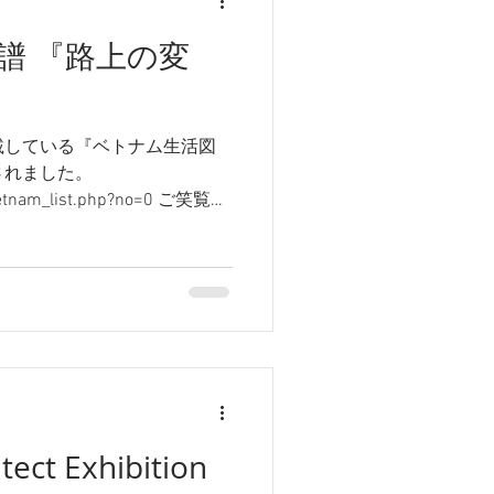
譜 『路上の変
載している『ベトナム生活図
されました。
vietnam_list.php?no=0 ご笑覧く
tect Exhibition