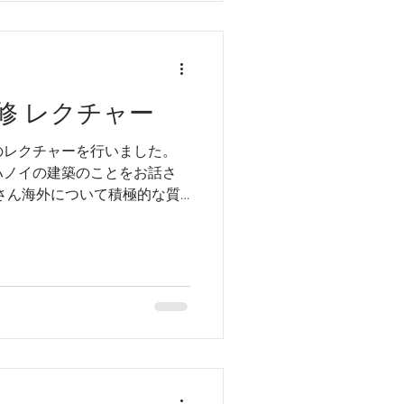
修 レクチャー
のレクチャーを行いました。
ハノイの建築のことをお話さ
さん海外について積極的な質
ッションができました。 お
学部がつくったお米つくった