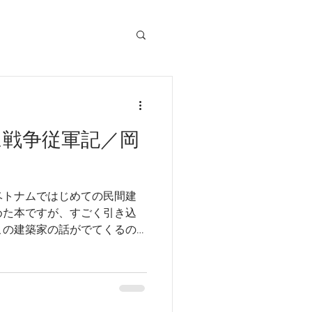
ム戦争従軍記／岡
ベトナムではじめての民間建
めた本ですが、すごく引き込
この建築家の話がでてくるの
。）事実としては知っているこ
像を大きく現実に近づけてく