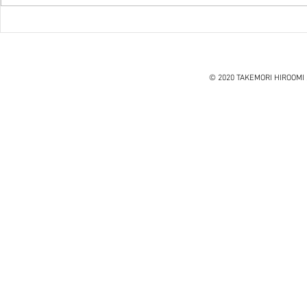
『笑う住宅
ハノイ読書会『レオナルド・
ダ・ヴィンチ』ウォルター・
アイザックソン著
© 2020 TAKEMORI HIROOMI 