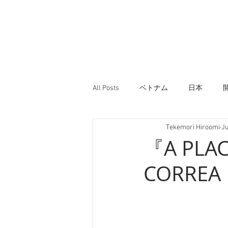
All Posts
ベトナム
日本
Tekemori Hiroomi
Ju
『A PLAC
CORREA