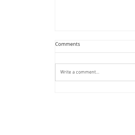
Comments
Write a comment...
ハノイ読書会『レオナルド・
ダ・ヴィンチ』ウォルター・
アイザックソン著