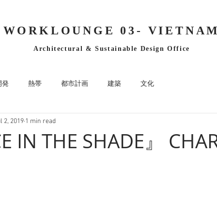
WORKLOUNGE 03- VIETNA
Architectural & Sustainable Design Office
開発
熱帯
都市計画
建築
文化
l 2, 2019
1 min read
E IN THE SHADE』 CHA