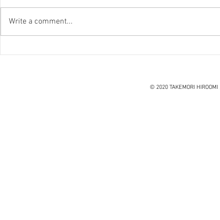
Write a comment...
『笑う住宅
ハノイ読書会『レオナルド・
ダ・ヴィンチ』ウォルター・
アイザックソン著
© 2020 TAKEMORI HIROOMI 