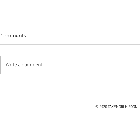
Comments
Write a comment...
『笑う住宅
ハノイ読書会『レオナルド・
ダ・ヴィンチ』ウォルター・
アイザックソン著
© 2020 TAKEMORI HIROOMI 