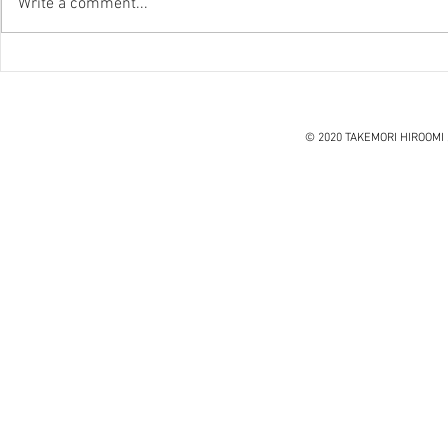
Write a comment...
『笑う住宅
ハノイ読書会『レオナルド・
ダ・ヴィンチ』ウォルター・
アイザックソン著
© 2020 TAKEMORI HIROOMI 