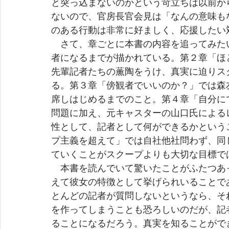
と突っ込まないのかという苛立ちは以前か
ないので、官房長官会見は「なんの意味も
のある行動は非常に好ましく、応援したい
　さて、章ごとに本書の内容を追ってみた
者になるまでが描かれている。第２章「ほ
先輩記者たちの薫陶をうけ、真実に迫りス
る。第３章「傍観者でいいのか？」では森
席しはじめるまでのこと。第４章「自分に
問題に加え、元キャスターの山口氏による
性として、記者として何ができるかという
プ主義を超えて」では自社他社問わず、同
ていくことがスクープよりも大切な目標で
　本書を読んでいて驚いたことがふたつあ
えて彼女の特徴として挙げられいることで
とんどの記者が質問しないというなら、そ
を作ってしまうことも恐ろしいのだが、記
ることになるだろう。真実を知ることがで