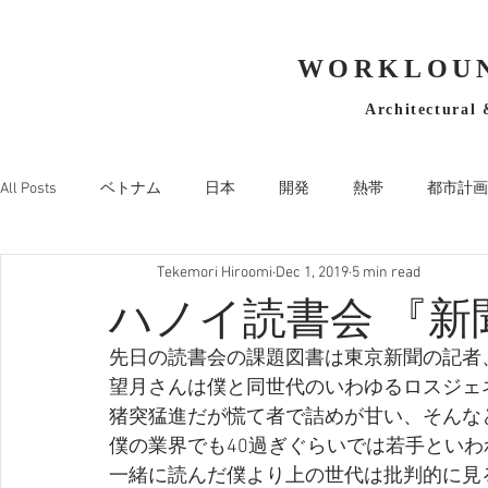
WORKLOUN
Architectural 
All Posts
ベトナム
日本
開発
熱帯
都市計画
Tekemori Hiroomi
Dec 1, 2019
5 min read
ハノイ読書会 『新
先日の読書会の課題図書は東京新聞の記者
望月さんは僕と同世代のいわゆるロスジェ
猪突猛進だが慌て者で詰めが甘い、そんな
僕の業界でも40過ぎぐらいでは若手とい
一緒に読んだ僕より上の世代は批判的に見