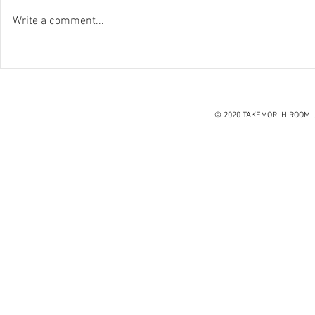
Write a comment...
『笑う住宅
ハノイ読書会『レオナルド・
ダ・ヴィンチ』ウォルター・
アイザックソン著
© 2020 TAKEMORI HIROOMI 