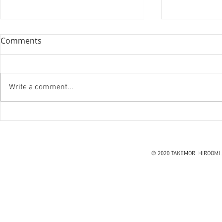
Comments
Write a comment...
『笑う住宅
ハノイ読書会『レオナルド・
ダ・ヴィンチ』ウォルター・
アイザックソン著
© 2020 TAKEMORI HIROOMI 