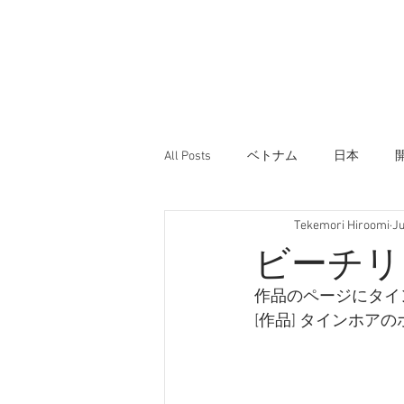
All Posts
ベトナム
日本
Tekemori Hiroomi
Ju
ビーチリ
作品のページにタイ
[作品] タインホアのホテル： h