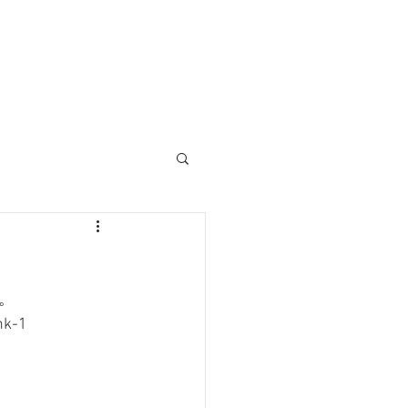
M
。
nk-1