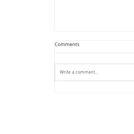
Comments
Write a comment...
ハノイ読書会『レオナルド・
ダ・ヴィンチ』ウォルター・
アイザックソン著