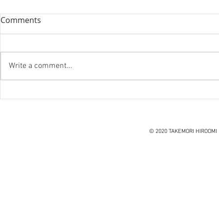
Comments
Write a comment...
『笑う住宅
ハノイ読書会『レオナルド・
ダ・ヴィンチ』ウォルター・
アイザックソン著
© 2020 TAKEMORI HIROOMI 