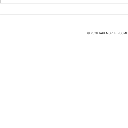
『笑う住宅
ハノイ読書会『レオナルド・
ダ・ヴィンチ』ウォルター・
アイザックソン著
© 2020 TAKEMORI HIROOMI 