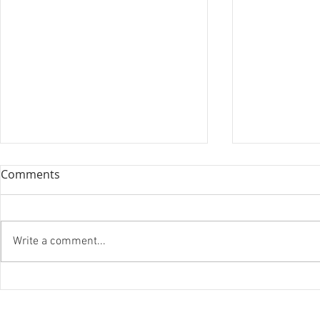
Comments
Write a comment...
『笑う住宅
ハノイ読書会『レオナルド・
ダ・ヴィンチ』ウォルター・