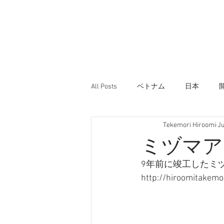
All Posts
ベトナム
日本
Tekemori Hiroomi
Ju
ミヅマア
9年前に竣工したミ
http://hiroomitakemo