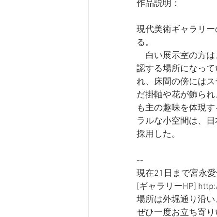
作品説明：
現代美術ギャラリー
る。
　白い展示室の方は
認する場所になって
れ、床間の傍にはス
だ掛軸や花が飾られ
も主の趣味を体現す
ラルな小空間は、日
採用した。
--
現在21日まで宮永
[ギャラリーHP] http://m
場所は外堀通り沿い
ぜひ一度お立ち寄り