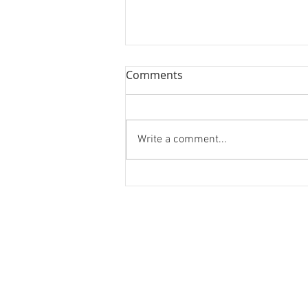
Comments
Write a comment...
ハノイ読書会『レオナルド・
ダ・ヴィンチ』ウォルター・
アイザックソン著