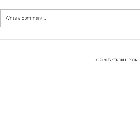
Write a comment...
『笑う住宅
ハノイ読書会『レオナルド・
ダ・ヴィンチ』ウォルター・
アイザックソン著
© 2020 TAKEMORI HIROOMI 