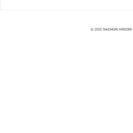
ハノイ読書会『レオナルド・
ダ・ヴィンチ』ウォルター・
アイザックソン著
© 2020 TAKEMORI HIROOMI 