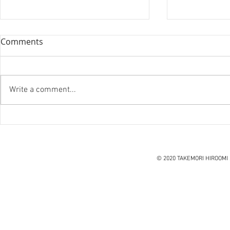
Comments
Write a comment...
『笑う住宅
ハノイ読書会『レオナルド・
ダ・ヴィンチ』ウォルター・
アイザックソン著
© 2020 TAKEMORI HIROOMI 