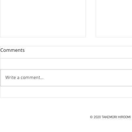
Comments
Write a comment...
『笑う住宅
ハノイ読書会『レオナルド・
ダ・ヴィンチ』ウォルター・
アイザックソン著
© 2020 TAKEMORI HIROOMI 