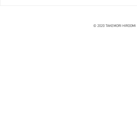
ハノイ読書会『レオナルド・
ダ・ヴィンチ』ウォルター・
アイザックソン著
© 2020 TAKEMORI HIROOMI 