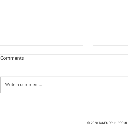
Comments
Write a comment...
『笑う住宅
ハノイ読書会『レオナルド・
ダ・ヴィンチ』ウォルター・
アイザックソン著
© 2020 TAKEMORI HIROOMI 