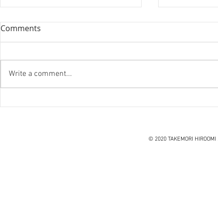
Comments
Write a comment...
『笑う住宅
ハノイ読書会『レオナルド・
ダ・ヴィンチ』ウォルター・
アイザックソン著
© 2020 TAKEMORI HIROOMI 