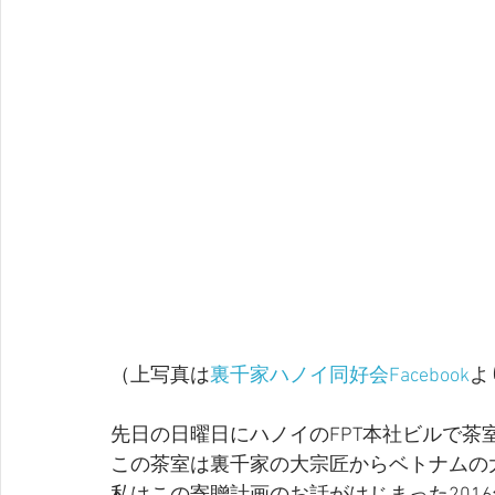
（上写真は
裏千家ハノイ同好会Facebook
よ
先日の日曜日にハノイのFPT本社ビルで茶
この茶室は裏千家の大宗匠からベトナムの大