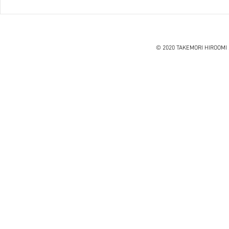
ハノイ読書会『レオナルド・
ダ・ヴィンチ』ウォルター・
アイザックソン著
© 2020 TAKEMORI HIROOMI 