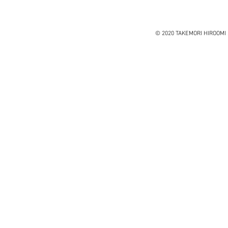
ダ・ヴィンチ』ウォルター・
アイザックソン著
© 2020 TAKEMORI HIROOMI 