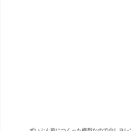
ずいぶん前につくった模型なので少しヨレ