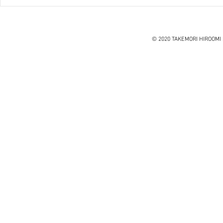
ハノイ読書会『レオナルド・
ダ・ヴィンチ』ウォルター・
アイザックソン著
© 2020 TAKEMORI HIROOMI 