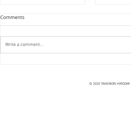
Comments
Write a comment...
『笑う住宅
ハノイ読書会『レオナルド・
ダ・ヴィンチ』ウォルター・
アイザックソン著
© 2020 TAKEMORI HIROOMI 