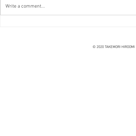
Write a comment...
『笑う住宅
ハノイ読書会『レオナルド・
ダ・ヴィンチ』ウォルター・
アイザックソン著
© 2020 TAKEMORI HIROOMI 