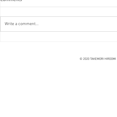
Write a comment...
『笑う住宅
ハノイ読書会『レオナルド・
ダ・ヴィンチ』ウォルター・
アイザックソン著
© 2020 TAKEMORI HIROOMI 