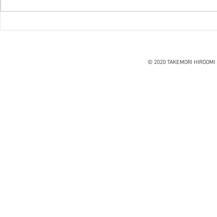
『笑う住宅
ハノイ読書会『レオナルド・
ダ・ヴィンチ』ウォルター・
アイザックソン著
© 2020 TAKEMORI HIROOMI 