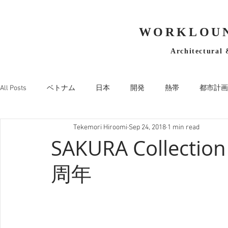
WORKLOUN
Architectural 
All Posts
ベトナム
日本
開発
熱帯
都市計画
Tekemori Hiroomi
Sep 24, 2018
1 min read
SAKURA Collec
周年