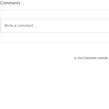
Comments
Write a comment...
『笑う住宅
ハノイ読書会『レオナルド・
ダ・ヴィンチ』ウォルター・
アイザックソン著
© 2020 TAKEMORI HIROOMI 