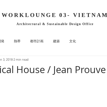
WORKLOUNGE 03- VIETNA
Architectural & Sustainable Design Office
開発
熱帯
都市計画
建築
文化
n 3, 2018
2 min read
ical House / Jean Prouve