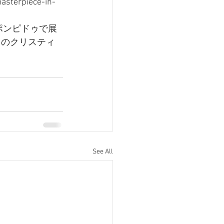
masterpiece-in-
のポンピドゥで展
クのクリスティ
See All