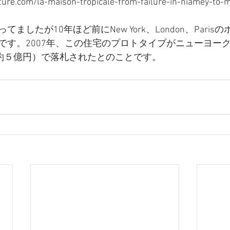
cture.com/la-maison-tropicale-from-failure-in-niamey-to-
ましたが10年ほど前にNew York、London、Paris
です。2007年、この住宅のプロトタイプがニューヨー
（約５億円）で落札されたとのことです。