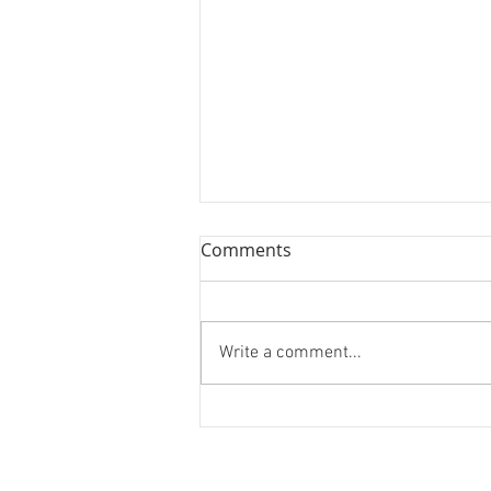
Comments
Write a comment...
続 南ヴェトナム戦争従軍記／
岡村昭彦