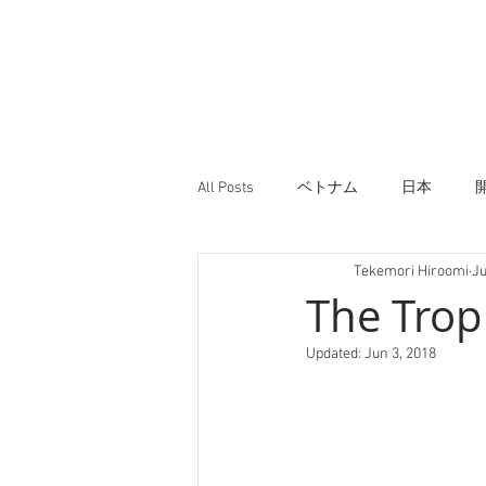
All Posts
ベトナム
日本
Tekemori Hiroomi
Ju
The Trop
Updated:
Jun 3, 2018