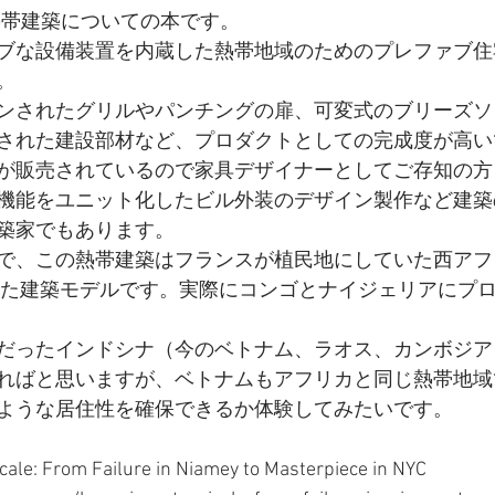
による熱帯建築についての本です。
ブな設備装置を内蔵した熱帯地域のためのプレファブ住
。
ンされたグリルやパンチングの扉、可変式のブリーズソ
された建設部材など、プロダクトとしての完成度が高い
で家具が販売されているので家具デザイナーとしてご存知の
機能をユニット化したビル外装のデザイン製作など建築
築家でもあります。
ンス人で、この熱帯建築はフランスが植民地にしていた西ア
された建築モデルです。実際にコンゴとナイジェリアにプ
だったインドシナ（今のベトナム、ラオス、カンボジア
ればと思いますが、ベトナムもアフリカと同じ熱帯地域
ような居住性を確保できるか体験してみたいです。
ale: From Failure in Niamey to Masterpiece in NYC 