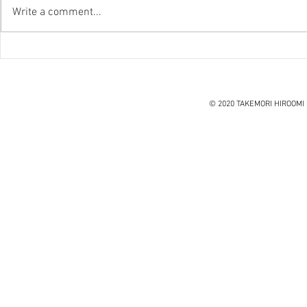
Write a comment...
『笑う住宅
ハノイ読書会『レオナルド・
ダ・ヴィンチ』ウォルター・
アイザックソン著
© 2020 TAKEMORI HIROOMI 