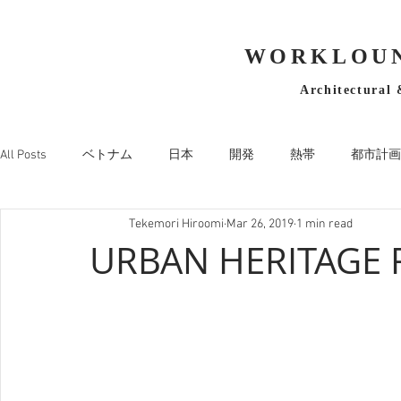
WORKLOUN
Architectural 
All Posts
ベトナム
日本
開発
熱帯
都市計画
Tekemori Hiroomi
Mar 26, 2019
1 min read
URBAN HERITAGE R