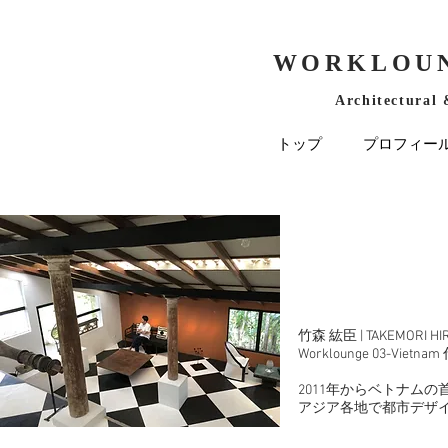
WORKLOUN
Architectural 
トップ
プロフィー
竹森 紘臣 | TAKEMORI HI
Worklounge 03-Viet
2011年からベトナム
アジア各地で​都市デザ