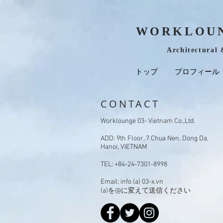
WORKLOUN
Architectural 
トップ
プロフィール
CONTACT
Worklounge 03- Vietnam Co.,Ltd.
ADD: 9th Floor, 7 Chua Nen, Dong Da,
Hanoi, VIETNAM
TEL: +84-24-7301-8998
Email: info (a) 03-x.vn
(a)を@に変えて送信ください