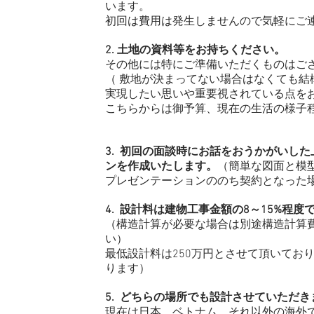
います。
初回は費用は発生しませんので気軽にご
2. 土地の資料等をお持ちください。
その他には特にご準備いただくものはご
（ 敷地が決まってない場合はなくても結
実現したい思いや重要視されている点を
こちらからは御予算、現在の生活の様子
3. 初回の面談時にお話をおうかがいし
ンを作成いたします。
（簡単な図面と模型
プレゼンテーションののち契約となった
4. 設計料は建物工事金額の8～15%程度
（構造計算が必要な場合は別途構造計算費
い）
最低設計料は250万円とさせて頂いてお
ります）
5. どちらの場所でも設計させていただき
現在は日本、ベトナム、それ以外の海外