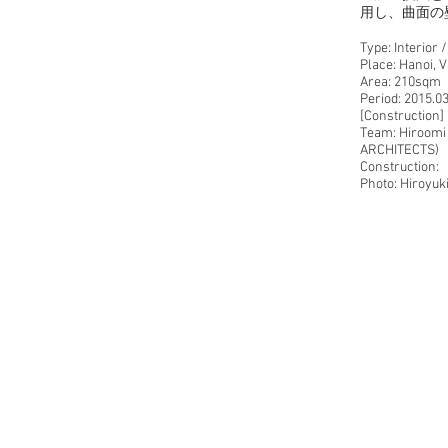
用し、曲面の
Type: Interior 
Place: Hanoi, 
Area: 210sqm
Period: 2015.0
[Construction]
Team: Hiroomi 
ARCHITECTS)
Construction:
Photo: Hiroyuki