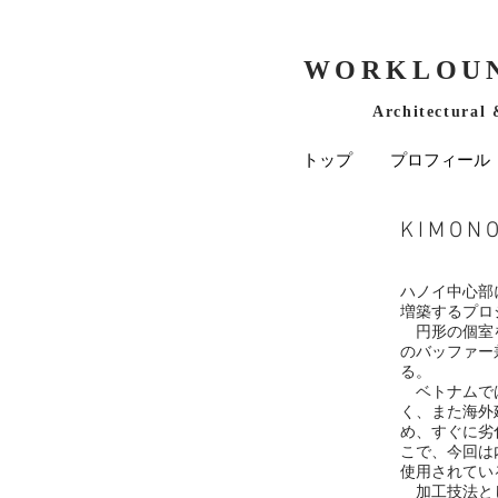
WORKLOUN
Architectural 
トップ
プロフィール
KIMONO
ハノイ中心部
増築するプロ
円形の個室を
のバッファー
る。
ベトナムで
く、また海外
め、すぐに劣
こで、今回は
使用されてい
加工技法とし